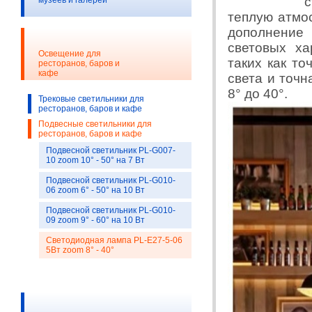
с
музеев и галерей
теплую атмо
дополнение
световых ха
Освещение для
таких как т
ресторанов, баров и
кафе
света и точн
8° до 40°.
Трековые светильники для
ресторанов, баров и кафе
Подвесные светильники для
ресторанов, баров и кафе
Подвесной светильник PL-G007-
10 zoom 10° - 50° на 7 Вт
Подвесной светильник PL-G010-
06 zoom 6° - 50° на 10 Вт
Подвесной светильник PL-G010-
09 zoom 9° - 60° на 10 Вт
Светодиодная лампа РL-Е27-5-06
5Вт zoom 8° - 40°