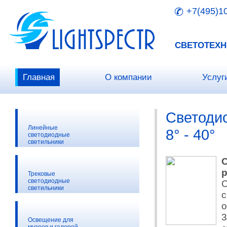
+7(495)1
СВЕТОТЕХН
Главная
О компании
Услуг
Светоди
Линейные
8° - 40°
светодиодные
светильники
р
Трековые
светодиодные
С
светильники
с
о
3
Освещение для