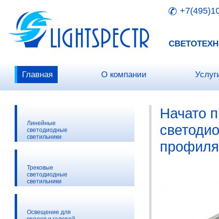
+7(495)1
СВЕТОТЕХН
Главная
О компании
Услуг
Начато 
Линейные
светоди
светодиодные
светильники
профиля
Трековые
светодиодные
светильники
Освещение для