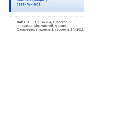
Комплектующие для
светильников
ЛАЙТСПЕКТР, 142784, г. Москва,
поселение Московский, деревня
Саларьево, владение 1, строение 1 © 2011
.