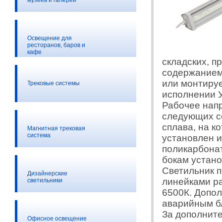
музеев и галерей
Освещение для
ресторанов, баров и
кафе
складских, 
содержанием 
или монтируе
Трековые системы
исполнении У
Рабочее напр
следующих со
сплава, на к
Магнитная трековая
система
установлен и
поликарбона
бокам устан
Светильник п
Дизайнерские
линейками ра
светильники
6500К. Допол
аварийным бл
За дополнит
Офисное освещение